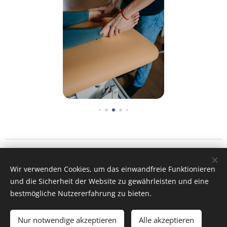
Marie-Annick Schmid, MSc - Osteopathy, pediatric osteopathy
& cranio sacral balancing 2025
Wir verwenden Cookies, um das einwandfreie Funktionieren
Imprint
&
Data protection
und die Sicherheit der Website zu gewährleisten und eine
Cookies
bestmögliche Nutzererfahrung zu bieten.
Languages
Nur notwendige akzeptieren
Alle akzeptieren
English
Deutsch